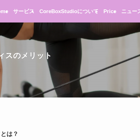
ome
サービス
CoreBoxStudioについて
Price
ニュー
ィスのメリット
”とは？